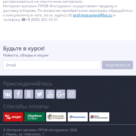
растрескиваться на пластичном материале.
Интернет-магазин ПРОФ-Инструмент осуществляет продажу и
доставку в Кирове. По вопросам приобретения аэрографа обращайтесь
к консультанту в чате, по эл. адресу ✉️
prof-instrument@list.ru
и
телефону ☎+8 (800) 302-10-51
Будьте в курсе!
Новости, обзоры и акции
ПОДПИСАТЬСЯ
Присоединяйтесь
Способы оплаты
© Интернет-магазин ПРОФ-Инструмент, 2026
г. Пермь, ул. Левченко, 1