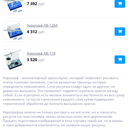
7 392
руб.
Аэрограф AB-126A
4 312
руб.
Аэрограф AB-119
3 520
руб.
Аэрограф - миниатюрный краскопульт, который позволяет рисовать
очень тонкими линиями, слегка размытые гра­ницы которых
определить невозможно. Слои рисунка кладут один за другим, не
давая им высыхать. Это позволяет надежно скрепить краски между
собой. Если в рисунке есть мелкие элементы и вы­ полнить их все сразу
невозможно, то после нанесения каждого слоя кузов подвергают
термической обработке до полного высы­хания краски.
Аэрографом можно не только рисовать на металле, но и наносить
рисунок на пластиковые чехлы запасных колес вне­ дорожников.
Процесс подготовки изображения в этих случаях та­кой же, но в эмали
и лаки добавляются компоненты, не позволя­ ющие рисунку