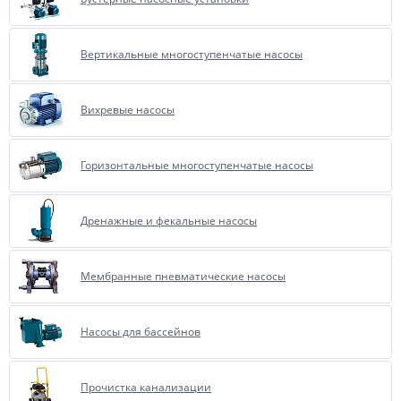
Вертикальные многоступенчатые насосы
Вихревые насосы
Горизонтальные многоступенчатые насосы
Дренажные и фекальные насосы
Мембранные пневматические насосы
Насосы для бассейнов
Прочистка канализации