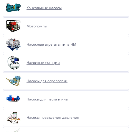
Консольные насосы
Мотопомпы
Насосные агрегаты типа НМ
Насосные станции
Насосы для опрессовки
Насосы для песка и ила
Насосы повышения давления