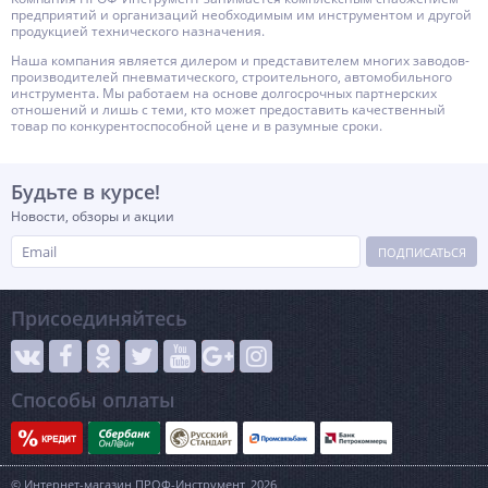
предприятий и организаций необходимым им инструментом и другой
продукцией технического назначения.
Наша компания является дилером и представителем многих заводов-
производителей пневматического, строительного, автомобильного
инструмента. Мы работаем на основе долгосрочных партнерских
отношений и лишь с теми, кто может предоставить качественный
товар по конкурентоспособной цене и в разумные сроки.
Будьте в курсе!
Новости, обзоры и акции
ПОДПИСАТЬСЯ
Присоединяйтесь
Способы оплаты
© Интернет-магазин ПРОФ-Инструмент, 2026