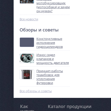
мотобуксировщик
(мотособака) и зачем
он нужен?
Все новости
Обзоры и советы
Конструктивные
исполнения
гидроцилиндров
Износ седел
клапанов и
мощность двигателя
Принцип работы
трамбовок для
уплотнения
футеровки
Все обзоры и советы
Как
Каталог продукции