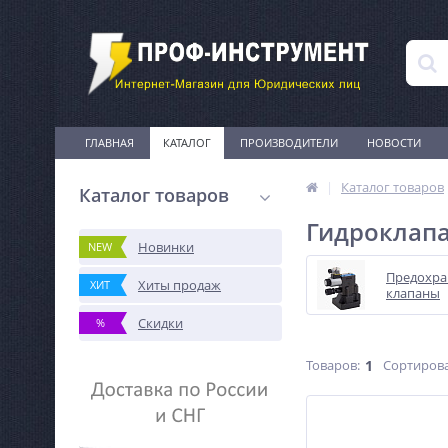
ГЛАВНАЯ
КАТАЛОГ
ПРОИЗВОДИТЕЛИ
НОВОСТИ
Каталог товаров
Каталог товаров
Гидроклап
Новинки
NEW
Предохра
Хиты продаж
ХИТ
клапаны
Скидки
%
Товаров:
1
Сортирова