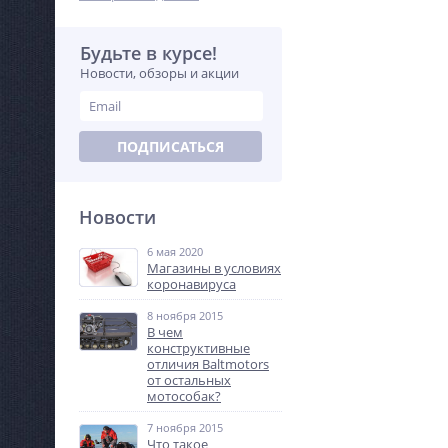
Будьте в курсе!
Новости, обзоры и акции
ПОДПИСАТЬСЯ
Новости
6 мая 2020
Магазины в условиях
коронавируса
8 ноября 2015
В чем
конструктивные
отличия Baltmotors
от остальных
мотособак?
7 ноября 2015
Что такое