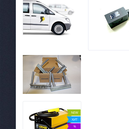
NEW
NEW
ХИТ
ХИТ
%
%