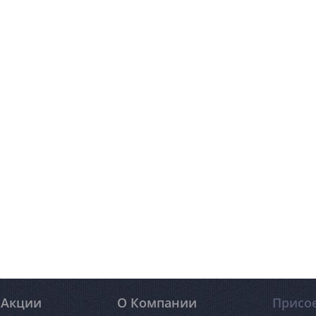
Акции
О Компании
Присо