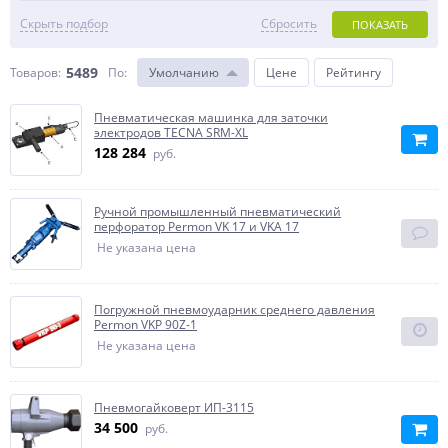
Скрыть подбор
Сбросить
ПОКАЗАТЬ
5489
Товаров:
По
:
Умолчанию
Цене
Рейтингу
Пневматическая машинка для заточки
электродов TECNA SRM-XL
128 284
руб.
Ручной промышленный пневматический
перфоратор Permon VK 17 и VKA 17
Не указана цена
Погружной пневмоударник среднего давления
Permon VKP 90Z-1
Не указана цена
Пневмогайковерт ИП-3115
34 500
руб.