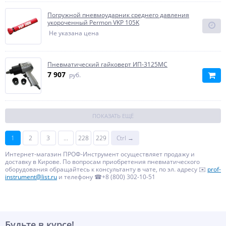
Погружной пневмоударник среднего давления
укороченный Permon VKP 105K
Не указана цена
Пневматический гайковерт ИП-3125МС
7 907
руб.
ПОКАЗАТЬ ЕЩЁ
1
2
3
...
228
229
Ctrl →
Интернет-магазин ПРОФ-Инструмент осуществляет продажу и
доставку в Кирове. По вопросам приобретения пневматического
оборудования обращайтесь к консультанту в чате, по эл. адресу ✉️
prof-
instrument@list.ru
и телефону ☎+8 (800) 302-10-51
Будьте в курсе!