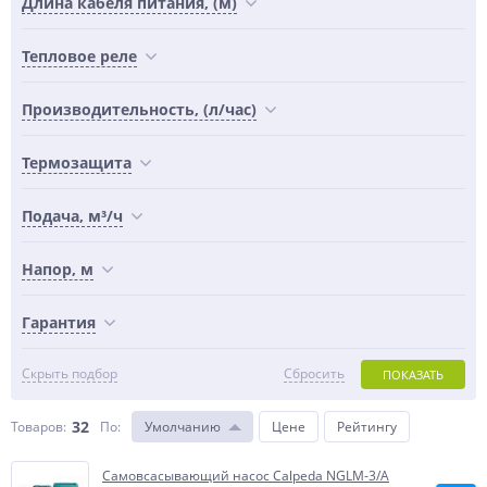
Длина кабеля питания, (м)
Тепловое реле
Производительность, (л/час)
Термозащита
Подача, м³/ч
Напор, м
Гарантия
Скрыть подбор
Сбросить
ПОКАЗАТЬ
32
Товаров:
По
:
Умолчанию
Цене
Рейтингу
Самовсасывающий насос Calpeda NGLM-3/A