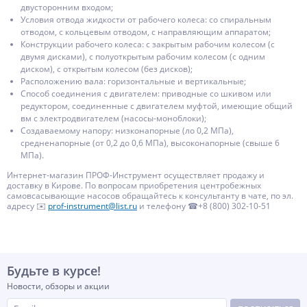
двусторонним входом;
Условия отвода жидкости от рабочего колеса: со спиральным
отводом, с кольцевым отводом, с направляющим аппаратом;
Конструкции рабочего колеса: с закрытым рабочим колесом (с
двумя дисками), с полуоткрытым рабочим колесом (с одним
диском), с открытым колесом (без дисков);
Расположению вала: горизонтальные и вертикальные;
Способ соединения с двигателем: приводные со шкивом или
редуктором, соединенные с двигателем муфтой, имеющие общий
вм с электродвигателем (насосы-моноблоки);
Создаваемому напору: низконапорные (ло 0,2 МПа),
средненапорные (от 0,2 до 0,6 МПа), высоконапорные (свыше 6
МПа).
Интернет-магазин ПРОФ-Инструмент осуществляет продажу и
доставку в Кирове. По вопросам приобретения центробежных
самовсасывающие насосов обращайтесь к консультанту в чате, по эл.
адресу ✉️
prof-instrument@list.ru
и телефону ☎+8 (800) 302-10-51
Будьте в курсе!
Новости, обзоры и акции