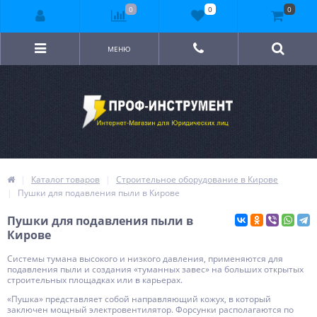
0
0
0
МЕНЮ
Каталог товаров
Строительное оборудование в Кирове
Пушки для подавления пыли в Кирове
Пушки для подавления пыли в
Кирове
Системы тумана высокого и низкого давления, применяются для
подавления пыли и создания «туманных завес» на больших открытых
строительных площадках или в карьерах.
«Пушка» представляет собой направляющий кожух, в который
заключен мощный электровентилятор. Форсунки располагаются по