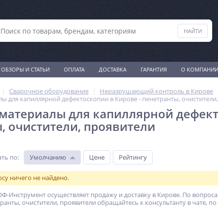
ОБЗОРЫ И СТАТЬИ
ОПЛАТА
ДОСТАВКА
ГАРАНТИЯ
О КОМПАНИ
Сварочное оборудование
Неразрушающий контроль в Кирове
ы для капиллярной дефектоскопии в Кирове - пенетранты, очистители
материалы для капиллярной дефект
, очистители, проявители
ть по
:
Умолчанию
Цене
Рейтингу
су ничего не найдено.
Ф-Инструмент осуществляет продажу и доставку в Кирове. По вопрос
ранты, очистители, проявители обращайтесь к консультанту в чате, по 