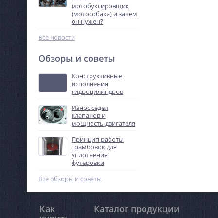
мотобуксировщик
(мотособака) и зачем
он нужен?
Все новости
Обзоры и советы
Конструктивные
исполнения
гидроцилиндров
Износ седел
клапанов и
мощность двигателя
Принцип работы
трамбовок для
уплотнения
футеровки
Все обзоры и советы
Как
Каталог продукции