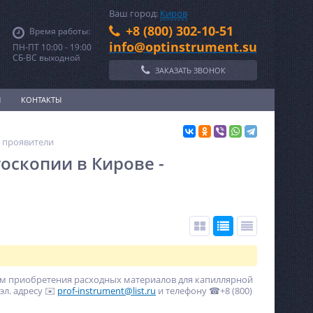
Ваш город:
Киров
+8 (800) 302-10-51
Время работы:
info@optinstrument.su
ПН-ПТ 10:00 - 19:00
СБ-ВС выходной
ЗАКАЗАТЬ ЗВОНОК
И
КОНТАКТЫ
, проявители
оскопии в Кирове -
ам приобретения расходных материалов для капиллярной
эл. адресу ✉️
prof-instrument@list.ru
и телефону ☎+8 (800)