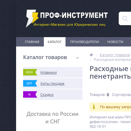
ГЛАВНАЯ
КАТАЛОГ
ПРОИЗВОДИТЕЛИ
НОВОСТИ
Каталог товаров
Каталог товаров
Расходные материал
Расходные 
Новинки
NEW
пенетранты
Хиты продаж
ХИТ
Скидки
Товаров:
0
Сортирова
%
По вашему запро
Интернет-магазин ПРО
дефектоскопии - пенет
302-10-51