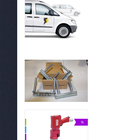
NEW
%
ХИТ
%