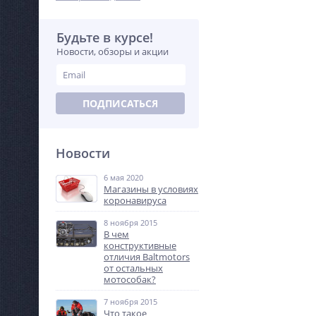
Будьте в курсе!
Новости, обзоры и акции
ПОДПИСАТЬСЯ
Новости
6 мая 2020
Магазины в условиях
коронавируса
8 ноября 2015
В чем
конструктивные
отличия Baltmotors
от остальных
мотособак?
7 ноября 2015
Что такое