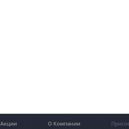
Акции
О Компании
Присо